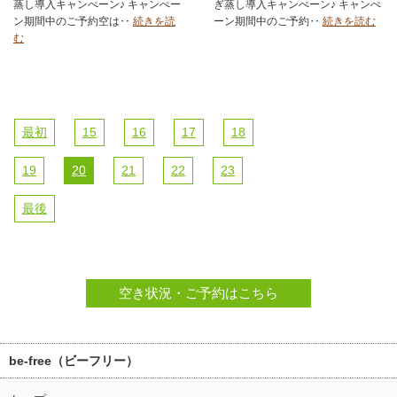
蒸し導入キャンぺーン♪ キャンぺー
ぎ蒸し導入キャンぺーン♪ キャンぺ
得なメニュー｜フェイシャ
お得なメニュー｜フェイシ
ン期間中のご予約空は‥
続きを読
ーン期間中のご予約‥
続きを読む
ル｜スキンケア化粧品
ャル｜スキンケア化粧品
む
最初
15
16
17
18
19
20
21
22
23
最後
空き状況・ご予約はこちら
be-free（ビーフリー）