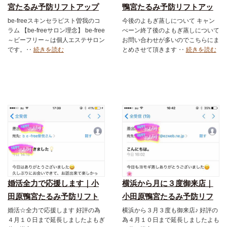
宮たるみ予防リフトアップ
鴨宮たるみ予防リフトアッ
小顔が出来るエステサロン
プ小顔が出来るエステサロ
be-freeスキンセラピスト曽我のコ
今後のよもぎ蒸しについて キャン
ラム 【be-freeサロン理念】 be-free
ぺーン終了後のよもぎ蒸しについて
｜ダーマロジカ｜お得なメ
ン｜ダーマロジカ｜お得な
～ビーフリー～は個人エステサロン
お問い合わせが多いのでこちらにま
ニュー｜フェイシャル｜ス
メニュー｜フェイシャル｜
です。‥
続きを読む
とめさせて頂きます ‥
続きを読む
キンケア化粧品
スキンケア化粧品
婚活全力で応援します｜小
横浜から月に３度御来店｜
田原鴨宮たるみ予防リフト
小田原鴨宮たるみ予防リフ
アップ小顔が出来るエステ
トアップ小顔が出来るエス
婚活☆全力で応援します 好評の為
横浜から３月３度も御来店♪ 好評の
４月１０日まで延長しましたよもぎ
為４月１０日まで延長しましたよも
サロン｜ダーマロジカ｜お
テサロン｜ダーマロジカ｜