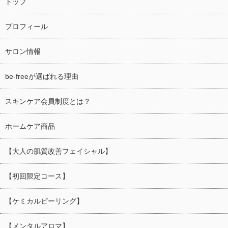
トップ
プロフィール
サロン情報
be-freeが選ばれる理由
スキンケア会員制度とは？
ホームケア商品
【大人の肌質改善フェイシャル】
【初回限定コース】
【ケミカルピーリング】
【メンタルアロマ】