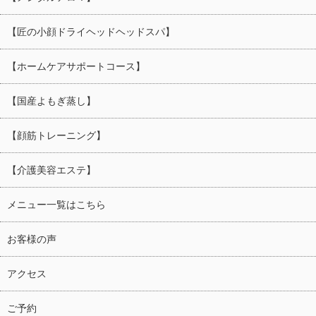
【匠の小顔ドライヘッドヘッドスパ】
【ホームケアサポートコース】
【国産よもぎ蒸し】
【顔筋トレーニング】
【介護美容エステ】
メニュー一覧はこちら
お客様の声
アクセス
ご予約