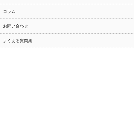
コラム
お問い合わせ
よくある質問集