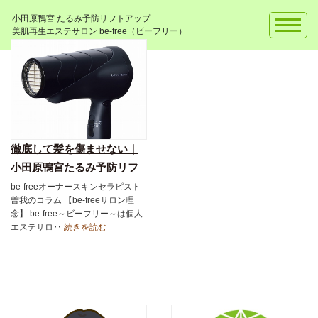
小田原鴨宮 たるみ予防リフトアップ
美肌再生エステサロン be-free（ビーフリー）
徹底して髪を傷ませない｜
小田原鴨宮たるみ予防リフ
トアップ小顔が出来るエス
be-freeオーナースキンセラピスト
曽我のコラム 【be-freeサロン理
テサロン｜ダーマロジカ｜
念】 be-free～ビーフリー～は個人
お得なメニュー｜フェイシ
エステサロ‥
続きを読む
ャル｜スキンケア化粧品