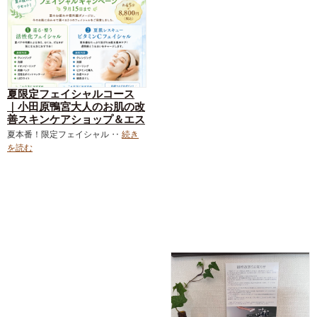
夏限定フェイシャルコース
｜小田原鴨宮大人のお肌の改
善スキンケアショップ＆エス
テサロン｜ダーマロジカ｜お
夏本番！限定フェイシャル ‥
続き
得なメニュー｜フェイシャル
を読む
｜スキンケア化粧品