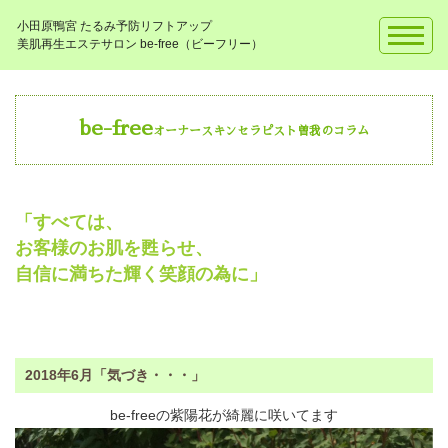
小田原鴨宮 たるみ予防リフトアップ
美肌再生エステサロン be-free（ビーフリー）
be-free
オーナースキンセラピスト曽我のコラム
「すべては、
お客様のお肌を甦らせ、
自信に満ちた輝く笑顔の為に」
2018年6月「気づき・・・」
be-freeの紫陽花が綺麗に咲いてます