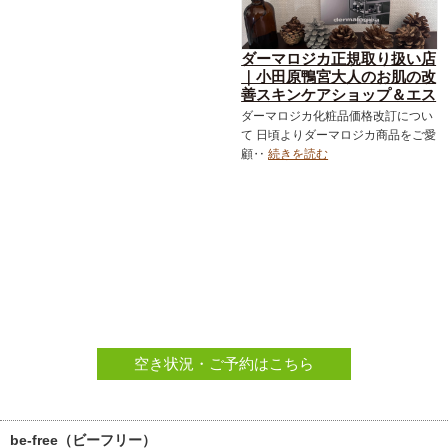
ダーマロジカ正規取り扱い店
｜小田原鴨宮大人のお肌の改
善スキンケアショップ＆エス
テサロン｜ダーマロジカ｜お
ダーマロジカ化粧品価格改訂につい
得なメニュー｜フェイシャル
て 日頃よりダーマロジカ商品をご愛
｜スキンケア化粧品
顧‥
続きを読む
空き状況・ご予約はこちら
be-free（ビーフリー）