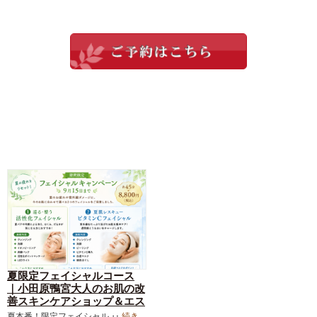
夏限定フェイシャルコース
｜小田原鴨宮大人のお肌の改
善スキンケアショップ＆エス
テサロン｜ダーマロジカ｜お
夏本番！限定フェイシャル ‥
続き