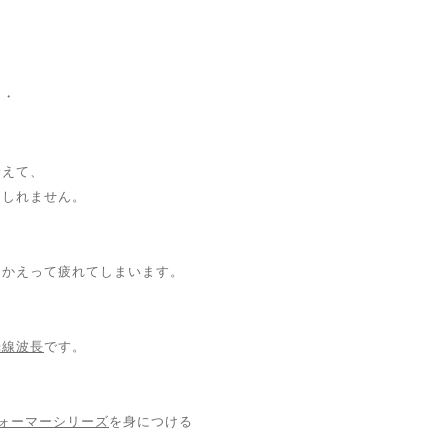
・・
冷えて、
もしれません。
はかえって疲れてしまいます。
光線波長
です。
ォーマーシリーズ
を身につける