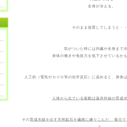
全身が冷える。
そのまま放置してしまうと・
気がついた時には内臓や全身まで
身体の働きや免疫力を低下させているか
人工的（電気やカイロ等の化学反応）に温めると、身体
人体から出ている振動は遠赤外線の育成
その
育成光線を出す天然鉱石を繊維に練りこんだ、 復元ウ
と、