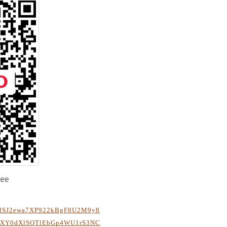
ZEedSJ2ewa7XP922kBgF8U2M9y8
NXY0dXlSQTlEbGp4WU1rS3NC