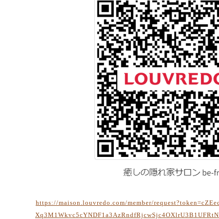
https://maison.louvredo.com/member/request?token=c
Xq3M1Wkvc5cYNDF1a3AzRndfRjcwSjc4OXlrU3B1UFRt