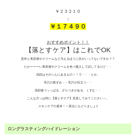
￥２３２１０
↓
￥１７４９０
おすすめポイント！！
【落とすケア】はこれでOK
意外と美容液やクリームなど与えるほうに目がいってないですか？？
たかーーーい美容液やクリームを色々購入して試してるけど・・
洗顔はそのへんにあるもの！！で・・・とか。
毛穴の黒ずみ・・毛穴が目立つ・・
洗顔後つっっぱる、ざらつきがある、くすむ・・
こんな方っは特に【落とすケア】見直してみてください～。
♪
スキンケアの基本！！原点にもどりましょ
ロングラスティングハイドレーション