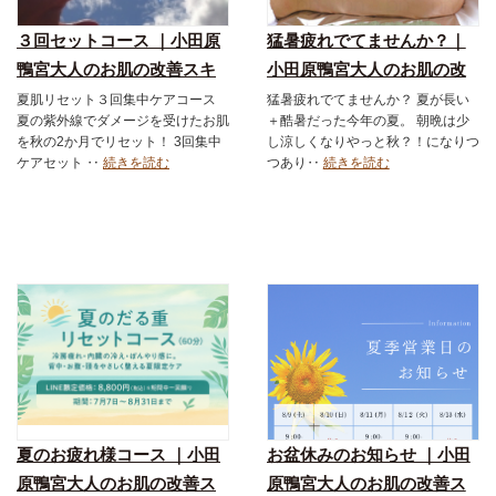
３回セットコース ｜小田原
猛暑疲れでてませんか？｜
鴨宮大人のお肌の改善スキ
小田原鴨宮大人のお肌の改
ンケアショップ＆エステサ
善スキンケアショップ＆エ
夏肌リセット３回集中ケアコース
猛暑疲れでてませんか？ 夏が長い
夏の紫外線でダメージを受けたお肌
＋酷暑だった今年の夏。 朝晩は少
ロン｜ダーマロジカ｜お得
ステサロン｜ダーマロジカ
を秋の2か月でリセット！ 3回集中
し涼しくなりやっと秋？！になりつ
なメニュー｜フェイシャル
｜お得なメニュー｜フェイ
ケアセット ‥
続きを読む
つあり‥
続きを読む
｜スキンケア化粧品
シャル｜スキンケア化粧品
夏のお疲れ様コース ｜小田
お盆休みのお知らせ ｜小田
原鴨宮大人のお肌の改善ス
原鴨宮大人のお肌の改善ス