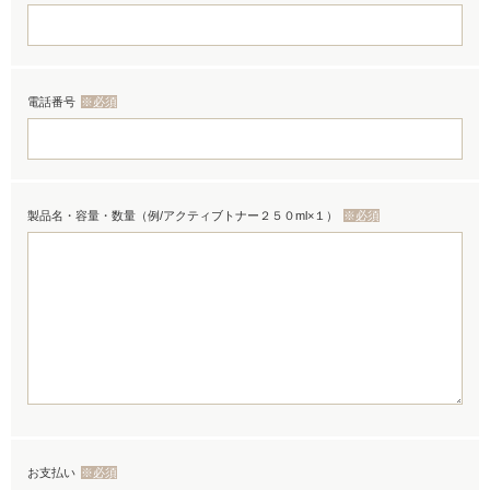
電話番号
※必須
製品名・容量・数量（例/アクティブトナー２５０ml×１）
※必須
お支払い
※必須