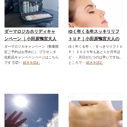
ダーマロジカホリディキャ
ゆく年くる年スッキリリフ
ンペーン ｜小田原鴨宮大人
トＵＰ｜小田原鴨宮大人の
のお肌の改善スキンケアシ
お肌の改善スキンケアショ
ダーマロジカキャンペーン（数量限
ゆく年くる年・・すっきりリフトＵ
定ご予約はお早めに） プラセンタ
Ｐ！ ２０２５年もあと１か月半ほ
ョップ＆エステサロン｜ダ
ップ＆エステサロン｜ダー
化粧品キャンペーンページはこちら
ど・・月日がたつのは早いですね。
ーマロジカ｜お得なメニュ
マロジカ｜お得なメニュー
です ①②‥
続きを読む
ところで‥
続きを読む
ー｜フェイシャル｜スキン
｜フェイシャル｜スキンケ
ケア化粧品
ア化粧品