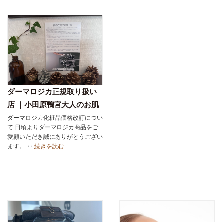
ダーマロジカ正規取り扱い
店 ｜小田原鴨宮大人のお肌
の改善スキンケアショップ
ダーマロジカ化粧品価格改訂につい
て 日頃よりダーマロジカ商品をご
＆エステサロン｜ダーマロ
愛顧いただき誠にありがとうござい
ジカ｜お得なメニュー｜フ
ます。 ‥
続きを読む
ェイシャル｜スキンケア化
粧品