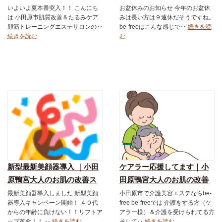
キンケアショップ＆エステ
キンケアショップ＆エステ
いよいよ夏本番突入！！ こんにち
お盆休みのお知らせ 今年のお盆休
は 小田原市肌質改善＆たるみケア
みは長い方は９連休だそうですね。
サロン｜ダーマロジカ｜お
サロン｜ダーマロジカ｜お
顔筋トレーニングエステサロンの‥
be-freeはこんな感じで‥
続きを読
得なメニュー｜フェイシャ
得なメニュー｜フェイシャ
続きを読む
む
ル｜スキンケア化粧品
ル｜スキンケア化粧品
新型最新美顔器導入 ｜小田
ケアラー応援してます｜小
原鴨宮大人のお肌の改善ス
田原鴨宮大人のお肌の改善
キンケアショップ＆エステ
スキンケアショップ＆エス
最新美顔器導入しました 新型美顔
小田原市で介護美容エステならbe-
器導入キャンペーン開始！ ４０代
free be-freeでは 介護をする方（ケ
サロン｜ダーマロジカ｜お
テサロン｜ダーマロジカ｜
からの年齢に負けない！！リフトア
アラー様）＆介護を受けられてる方
得なメニュー｜フェイシャ
お得なメニュー｜フェイシ
ップ革命！！ ‥
続きを読む
そして‥
続きを読む