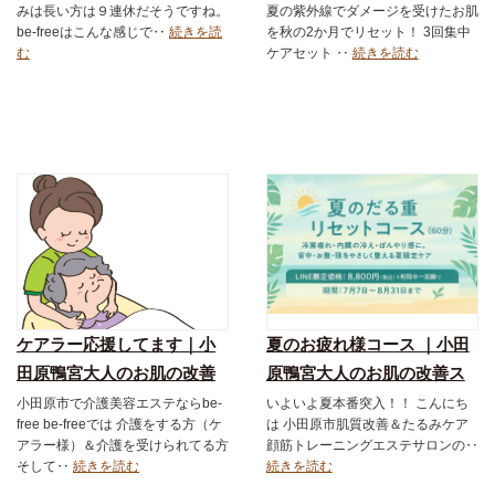
みは長い方は９連休だそうですね。
夏の紫外線でダメージを受けたお肌
サロン｜ダーマロジカ｜お
ロン｜ダーマロジカ｜お得
be-freeはこんな感じで‥
続きを読
を秋の2か月でリセット！ 3回集中
得なメニュー｜フェイシャ
なメニュー｜フェイシャル
む
ケアセット ‥
続きを読む
ル｜スキンケア化粧品
｜スキンケア化粧品
ケアラー応援してます｜小
夏のお疲れ様コース ｜小田
田原鴨宮大人のお肌の改善
原鴨宮大人のお肌の改善ス
スキンケアショップ＆エス
キンケアショップ＆エステ
小田原市で介護美容エステならbe-
いよいよ夏本番突入！！ こんにち
free be-freeでは 介護をする方（ケ
は 小田原市肌質改善＆たるみケア
テサロン｜ダーマロジカ｜
サロン｜ダーマロジカ｜お
アラー様）＆介護を受けられてる方
顔筋トレーニングエステサロンの‥
お得なメニュー｜フェイシ
得なメニュー｜フェイシャ
そして‥
続きを読む
続きを読む
ャル｜スキンケア化粧品
ル｜スキンケア化粧品