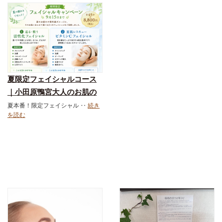
夏限定フェイシャルコース
｜小田原鴨宮大人のお肌の
改善スキンケアショップ＆
夏本番！限定フェイシャル ‥
続き
を読む
エステサロン｜ダーマロジ
カ｜お得なメニュー｜フェ
イシャル｜スキンケア化粧
品