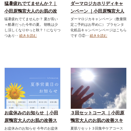
猛暑疲れでてませんか？｜
ダーマロジカホリディキャ
小田原鴨宮大人のお肌の改
ンペーン ｜小田原鴨宮大人
善スキンケアショップ＆エ
のお肌の改善スキンケアシ
猛暑疲れでてませんか？ 夏が長い
ダーマロジカキャンペーン（数量限
＋酷暑だった今年の夏。 朝晩は少
定ご予約はお早めに） プラセンタ
ステサロン｜ダーマロジカ
ョップ＆エステサロン｜ダ
し涼しくなりやっと秋？！になりつ
化粧品キャンペーンページはこちら
｜お得なメニュー｜フェイ
ーマロジカ｜お得なメニュ
つあり‥
続きを読む
です ①②‥
続きを読む
シャル｜スキンケア化粧品
ー｜フェイシャル｜スキン
ケア化粧品
お盆休みのお知らせ ｜小田
３回セットコース ｜小田原
原鴨宮大人のお肌の改善ス
鴨宮大人のお肌の改善スキ
キンケアショップ＆エステ
ンケアショップ＆エステサ
お盆休みのお知らせ 今年のお盆休
夏肌リセット３回集中ケアコース