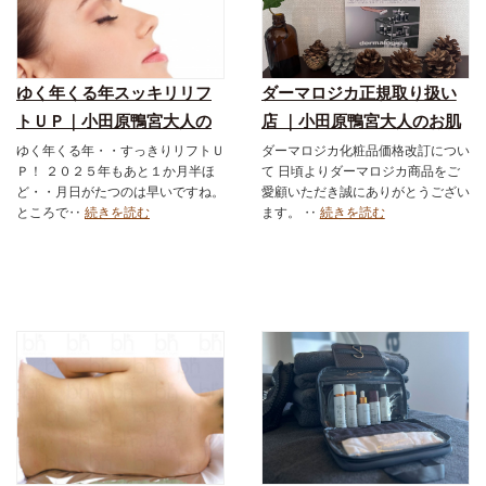
ゆく年くる年スッキリリフ
ダーマロジカ正規取り扱い
トＵＰ｜小田原鴨宮大人の
店 ｜小田原鴨宮大人のお肌
お肌の改善スキンケアショ
の改善スキンケアショップ
ゆく年くる年・・すっきりリフトＵ
ダーマロジカ化粧品価格改訂につい
Ｐ！ ２０２５年もあと１か月半ほ
て 日頃よりダーマロジカ商品をご
ップ＆エステサロン｜ダー
＆エステサロン｜ダーマロ
ど・・月日がたつのは早いですね。
愛顧いただき誠にありがとうござい
マロジカ｜お得なメニュー
ジカ｜お得なメニュー｜フ
ところで‥
続きを読む
ます。 ‥
続きを読む
｜フェイシャル｜スキンケ
ェイシャル｜スキンケア化
ア化粧品
粧品